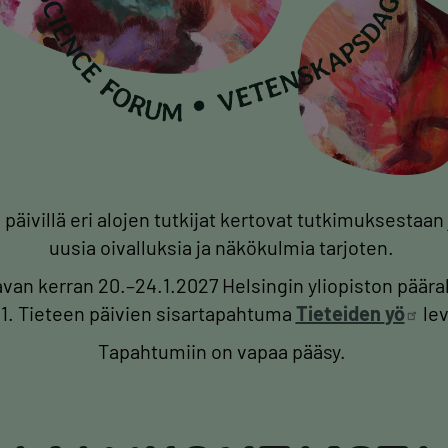
 päivillä eri alojen tutkijat kertovat tutkimuksestaa
uusia oivalluksia ja näkökulmia tarjoten.
avan kerran 20.–24.1.2027 Helsingin yliopiston päär
.1. Tieteen päivien sisartapahtuma
Tieteiden
yö
lev
Tapahtumiin on vapaa pääsy.