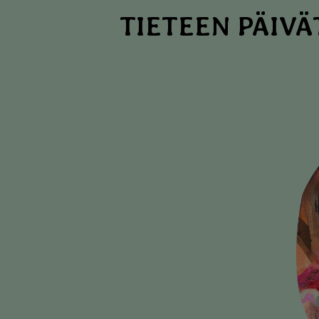
Hyppää
TIETEEN PÄIVÄ
pääsisältöön
Image