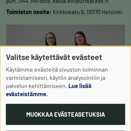
puh. 044 745 6519, kaisa.kivipuro(at)tsv.fi
Toimiston osoite:
Kirkkokatu 6, 00170 Helsinki
Image
Valitse käytettävät evästeet
Käytämme evästeitä sivuston toiminnan
varmistamiseen, käytön analysointiin ja
palvelun kehittämiseen.
Lue lisää
evästeistämme.
Vasemmalla Kaisa Kivipuro ja oikealla Mandi Vermilä. Kuva:
MUOKKAA EVÄSTEASETUKSIA
Anne Haapanen