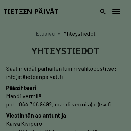
Hyppää
TIETEEN PÄIVÄT
pääsisältöön
Toggl
navig
Etusivu
Yhteystiedot
YHTEYSTIEDOT
Saat meidät parhaiten kiinni sähköpostitse:
info(at)tieteenpaivat.fi
Pääsihteeri
Mandi Vermilä
puh. 044 346 9492, mandi.vermila(at)tsv.fi
Viestinnän asiantuntija
Kaisa Kivipuro