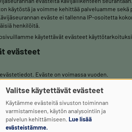
ijäseurannan evästeitä kävijäliikenteen seurantaan.
ton käytöstä ja voimme kehittää palveluamme sekä 
vijäseurannan eväste ei tallenna IP-osoitetta kokon
äisiä henkilöitä.
kosivuillamme käytettävät evästeet käyttötarkoituksi
t evästeet
t evästetiedot. Eväste on voimassa vuoden.
an evästeet
Valitse käytettävät evästeet
Käytämme evästeitä sivuston toiminnan
varmistamiseen, käytön analysointiin ja
n kävijätunnisteen ja auttaa tunnistamaan palaavat kä
palvelun kehittämiseen.
Lue lisää
evästeistämme.