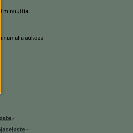
0 minuuttia.
painamalla aukeaa
loste
ojaseloste