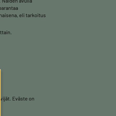
 Näiden avulla
parantaa
aisena, eli tarkoitus
ttain.
vijät. Eväste on