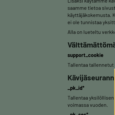
Lisäksi käytämme käv
saamme tietoa sivus
käyttäjäkokemusta. Kä
ei ole tunnistaa yksitt
Alla on lueteltu verk
Välttämättömä
support_cookie
Tallentaa tallennetu
Kävijäseurann
_pk_id*
Tallentaa yksilöllise
voimassa vuoden.
_pk_ses*