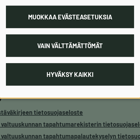
a tietoja nykyisestä istunnosta. Eväste on voimassa 9
MUOKKAA EVÄSTEASETUKSIA
ten muokkaaminen
muokata Evästeasetukset-painikkeella. Painiketta 
VAIN VÄLTTÄMÄTTÖMÄT
leen.
HYVÄKSY KAIKKI
jaselosteet
täväkirjeen tietosuojaseloste
in valtuuskunnan tapahtumarekisterin
tietosuojase
in valtuuskunnan tapahtumapalautekyselyn
tietosu