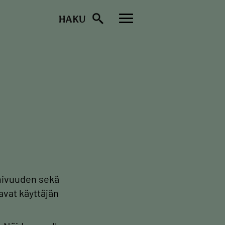
HAKU
Toggle
navigation
mivuuden sekä
avat käyttäjän