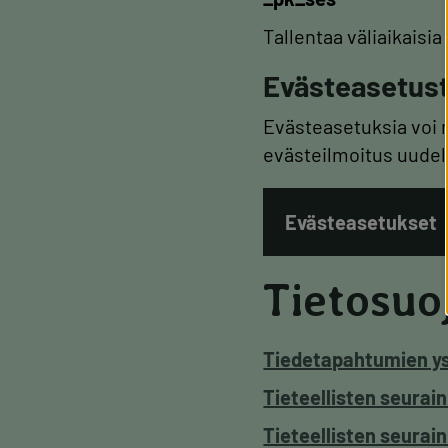
Tallentaa väliaikaisi
Evästeasetus
Evästeasetuksia voi 
evästeilmoitus uudel
Evästeasetukset
Tietosuo
Tiedetapahtumien ys
Tieteellisten seura
Tieteellisten seura