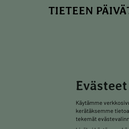
Hyppää
TIETEEN PÄIVÄ
pääsisältöön
Evästeet
Käytämme verkkosivu
kerätäksemme tietoa 
tekemät evästevalinn