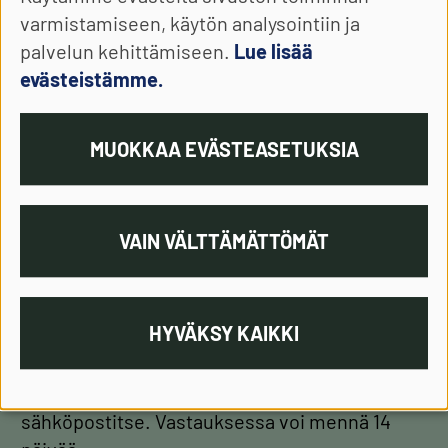
puutteen korjaamiseksi. Voit antaa
varmistamiseen, käytön analysointiin ja
saavutettavuuspalautetta meille joko
palvelun kehittämiseen.
Lue lisää
verkkolomakkeella tai sähköpostitse.
evästeistämme.
Saavutettavuuspalautelomake
MUOKKAA EVÄSTEASETUKSIA
Sähköpostilla osoitteeseen:
saavutettavuuspalaute(at)tsv.fi
VAIN VÄLTTÄMÄTTÖMÄT
Valvontaviranomainen
Jos huomaat sivustolla
HYVÄKSY KAIKKI
saavutettavuusongelmia, anna ensin
palautetta meille eli sivuston ylläpitäjälle. Voit
antaa palautetta verkkolomakkeella tai
sähköpostitse. Vastauksessa voi mennä 14