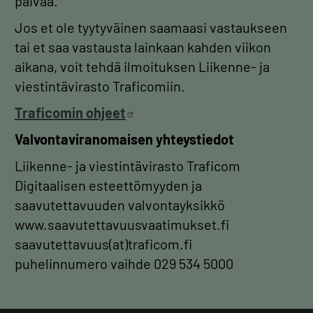
päivää.
Jos et ole tyytyväinen saamaasi vastaukseen
tai et saa vastausta lainkaan kahden viikon
aikana, voit tehdä ilmoituksen Liikenne- ja
viestintävirasto Traficomiin.
Traficomin
ohjeet
Valvontaviranomaisen yhteystiedot
Liikenne- ja viestintävirasto Traficom
Digitaalisen esteettömyyden ja
saavutettavuuden valvontayksikkö
www.saavutettavuusvaatimukset.fi
saavutettavuus(at)traficom.fi
puhelinnumero vaihde 029 534 5000