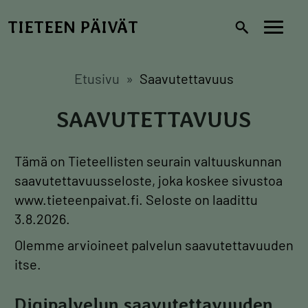
Hyppää
TIETEEN PÄIVÄT
pääsisältöön
Toggl
navig
Etusivu
Saavutettavuus
SAAVUTETTAVUUS
Tämä on Tieteellisten seurain valtuuskunnan
saavutettavuusseloste, joka koskee sivustoa
www.tieteenpaivat.fi. Seloste on laadittu
3.8.2026.
Olemme arvioineet palvelun saavutettavuuden
itse.
Digipalvelun saavutettavuuden