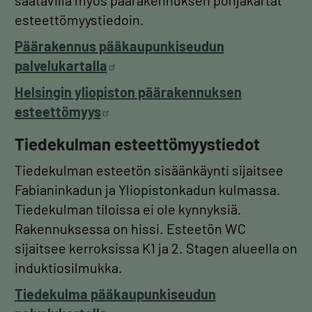
saatavilla myös päärakennuksen pohjakartat
esteettömyystiedoin.
Päärakennus pääkaupunkiseudun
palvelukartalla
Helsingin yliopiston päärakennuksen
esteettömyys
Tiedekulman esteettömyystiedot
Tiedekulman esteetön sisäänkäynti sijaitsee
Fabianinkadun ja Yliopistonkadun kulmassa.
Tiedekulman tiloissa ei ole kynnyksiä.
Rakennuksessa on hissi. Esteetön WC
sijaitsee kerroksissa K1 ja 2. Stagen alueella on
induktiosilmukka.
Tiedekulma pääkaupunkiseudun