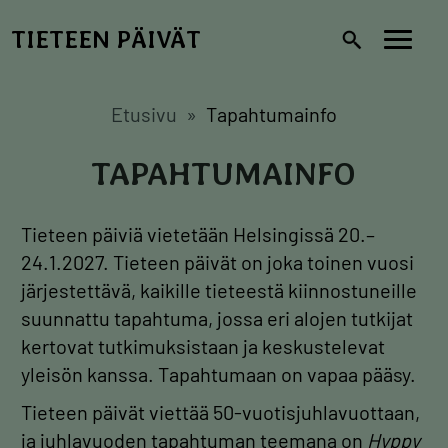
Hyppää
TIETEEN PÄIVÄT
pääsisältöön
Toggl
navig
Etusivu
Tapahtumainfo
TAPAHTUMAINFO
Tieteen päiviä vietetään Helsingissä 20.–
24.1.2027. Tieteen päivät on joka toinen vuosi
järjestettävä, kaikille tieteestä kiinnostuneille
suunnattu tapahtuma, jossa eri alojen tutkijat
kertovat tutkimuksistaan ja keskustelevat
yleisön kanssa. Tapahtumaan on vapaa pääsy.
Tieteen päivät viettää 50-vuotisjuhlavuottaan,
ja juhlavuoden tapahtuman teemana on
Hyppy