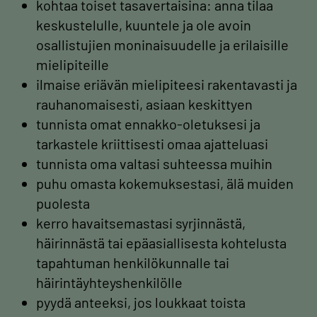
kohtaa toiset tasavertaisina: anna tilaa
keskustelulle, kuuntele ja ole avoin
osallistujien moninaisuudelle ja erilaisille
mielipiteille
ilmaise eriävän mielipiteesi rakentavasti ja
rauhanomaisesti, asiaan keskittyen
tunnista omat ennakko-oletuksesi ja
tarkastele kriittisesti omaa ajatteluasi
tunnista oma valtasi suhteessa muihin
puhu omasta kokemuksestasi, älä muiden
puolesta
kerro havaitsemastasi syrjinnästä,
häirinnästä tai epäasiallisesta kohtelusta
tapahtuman henkilökunnalle tai
häirintäyhteyshenkilölle
pyydä anteeksi, jos loukkaat toista