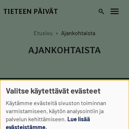
Hyppää
TIETEEN PÄIVÄT
pääsisältöön
Toggl
navig
Etusivu
Ajankohtaista
AJANKOHTAISTA
Valitse käytettävät evästeet
Tilaa Tiedetapahtumien
Käytämme evästeitä sivuston toiminnan
ystäväkirje
varmistamiseen, käytön analysointiin ja
palvelun kehittämiseen.
Lue lisää
Sähköposti
evästeistämme.