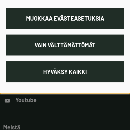
Hyväksyn ystäväkirjeen lähettämisen
minulle sähköpostilla
MUOKKAA EVÄSTEASETUKSIA
LÄHETÄ
VAIN VÄLTTÄMÄTTÖMÄT
Lue lisää ystäväkirjeestä
HYVÄKSY KAIKKI
Instagram
Facebook
Youtube
Meistä